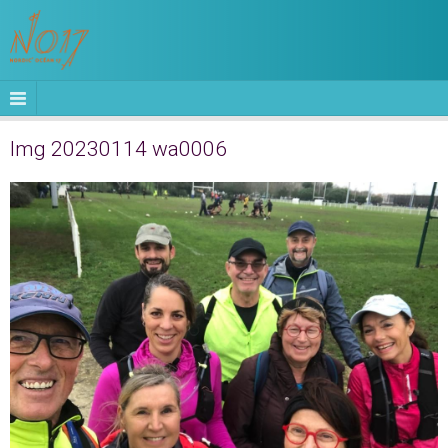
Img 20230114 wa0006