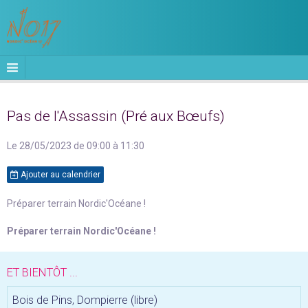
Pas de l'Assassin (Pré aux Bœufs)
Le 28/05/2023
de 09:00
à 11:30
Ajouter au calendrier
Préparer terrain Nordic'Océane !
Préparer terrain Nordic'Océane !
ET BIENTÔT ...
Bois de Pins, Dompierre (libre)